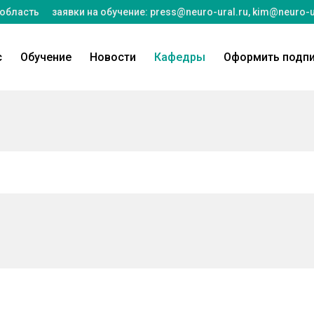
 область
заявки на обучение:
press@neuro-ural.ru
,
kim@neuro-u
с
Обучение
Новости
Кафедры
Оформить подп