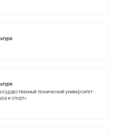
льтуре
льтуре
государственный технический университет-
ра и спорт».