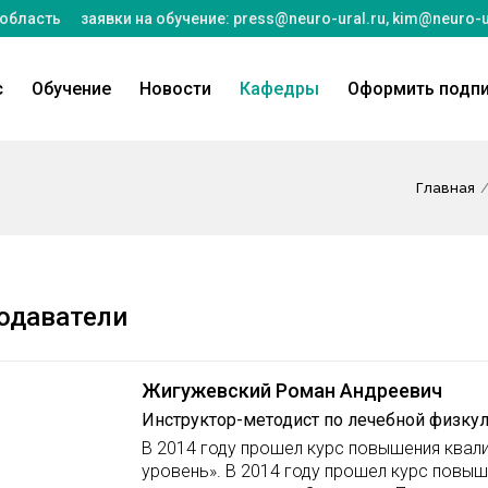
 область
заявки на обучение:
press@neuro-ural.ru
,
kim@neuro-u
с
Обучение
Новости
Кафедры
Оформить подп
Главная
одаватели
Жигужевский Роман Андреевич
Инструктор-методист по лечебной физку
В 2014 году прошел курс повышения квал
уровень». В 2014 году прошел курс повы