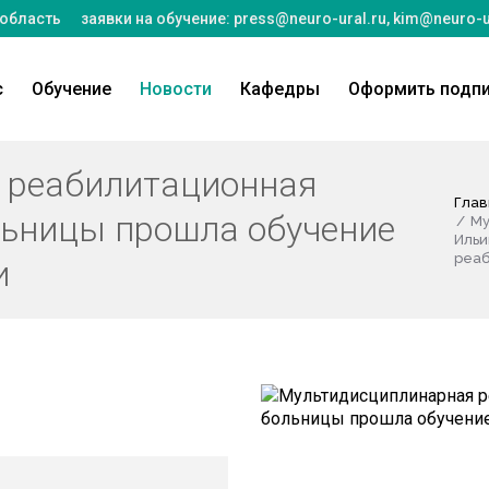
 область
заявки на обучение:
press@neuro-ural.ru
,
kim@neuro-u
с
Обучение
Новости
Кафедры
Оформить подп
 реабилитационная
Глав
льницы прошла обучение
Му
Ильи
реаб
и